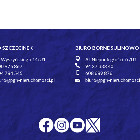
O SZCZECINEK
BIURO BORNE SULINOWO
. Wyszyńskiego 14/U1
Al. Niepodległości 7c/U1
00 975 867
94 37 333 40
04 784 545
608 689 876
uro@pgn-nieruchomosci.pl
biuro@pgn-nieruchomosci