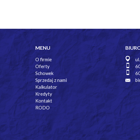
MENU
BIUR
O firmie
ul
Oferty
6
Schowek
6
Sprzedaj z nami
bi
Kalkulator
Kredyty
Kontakt
RODO