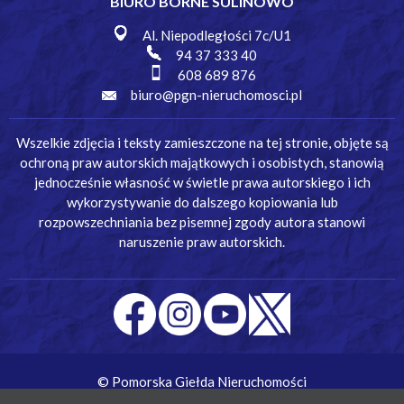
BIURO BORNE SULINOWO
Al. Niepodległości 7c/U1
94 37 333 40
608 689 876
biuro@pgn-nieruchomosci.pl
Wszelkie zdjęcia i teksty zamieszczone na tej stronie, objęte są
ochroną praw autorskich majątkowych i osobistych, stanowią
jednocześnie własność w świetle prawa autorskiego i ich
wykorzystywanie do dalszego kopiowania lub
rozpowszechniania bez pisemnej zgody autora stanowi
naruszenie praw autorskich.
© Pomorska Giełda Nieruchomości
Wykonanie:
Simm Oprogramowanie