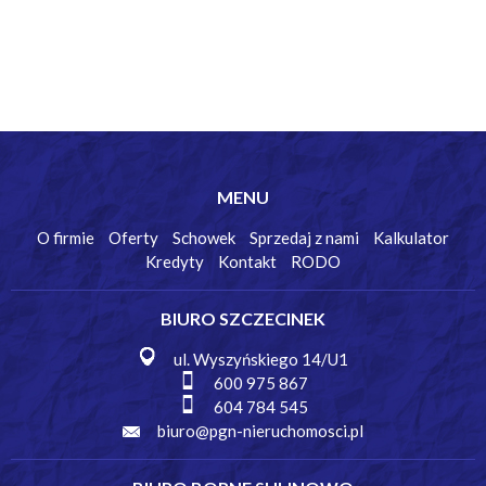
MENU
O firmie
Oferty
Schowek
Sprzedaj z nami
Kalkulator
Kredyty
Kontakt
RODO
BIURO SZCZECINEK
ul. Wyszyńskiego 14/U1
600 975 867
604 784 545
biuro@pgn-nieruchomosci.pl