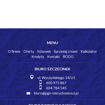
MENU
O firmie
Oferty
Schowek
Sprzedaj z nami
Kalkulator
Kredyty
Kontakt
RODO
BIURO SZCZECINEK
ul. Wyszyńskiego 14/U1
600 975 867
604 784 545
biuro@pgn-nieruchomosci.pl