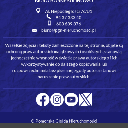
BIURO BORNE SULINOWO
Al. Niepodległości 7c/U1
94 37 333 40
608 689 876
biuro@pgn-nieruchomosci.pl
Wszelkie zdjęcia i teksty zamieszczone na tej stronie, objęte są
ochroną praw autorskich majątkowych i osobistych, stanowią
jednocześnie własność w świetle prawa autorskiego i ich
wykorzystywanie do dalszego kopiowania lub
rozpowszechniania bez pisemnej zgody autora stanowi
naruszenie praw autorskich.
© Pomorska Giełda Nieruchomości
Wykonanie:
Simm Oprogramowanie