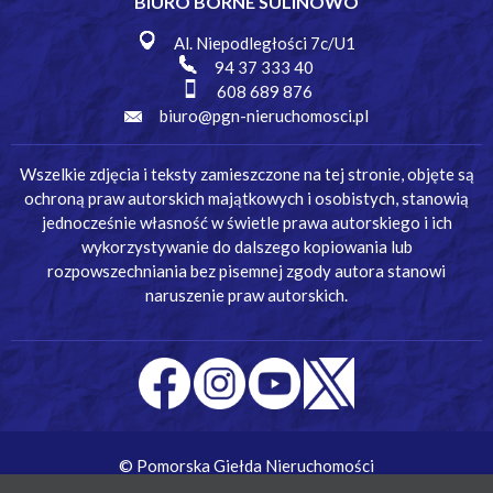
BIURO BORNE SULINOWO
Al. Niepodległości 7c/U1
94 37 333 40
608 689 876
biuro@pgn-nieruchomosci.pl
Wszelkie zdjęcia i teksty zamieszczone na tej stronie, objęte są
ochroną praw autorskich majątkowych i osobistych, stanowią
jednocześnie własność w świetle prawa autorskiego i ich
wykorzystywanie do dalszego kopiowania lub
rozpowszechniania bez pisemnej zgody autora stanowi
naruszenie praw autorskich.
© Pomorska Giełda Nieruchomości
Wykonanie:
Simm Oprogramowanie