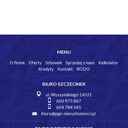
MENU
O firmie
Oferty
Schowek
Sprzedaj z nami
Kalkulator
Kredyty
Kontakt
RODO
BIURO SZCZECINEK
ul. Wyszyńskiego 14/U1
600 975 867
604 784 545
biuro@pgn-nieruchomosci.pl