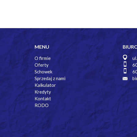
MENU
BIUR
O firmie
ul
Oferty
6
Schowek
6
Sprzedaj z nami
bi
Kalkulator
Kredyty
Kontakt
RODO