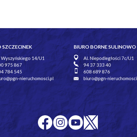
O SZCZECINEK
BIURO BORNE SULINOWO
. Wyszyńskiego 14/U1
Al. Niepodległości 7c/U1
00 975 867
94 37 333 40
04 784 545
608 689 876
uro@pgn-nieruchomosci.pl
biuro@pgn-nieruchomosci