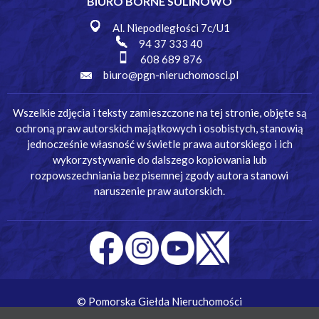
BIURO BORNE SULINOWO
Al. Niepodległości 7c/U1
94 37 333 40
608 689 876
biuro@pgn-nieruchomosci.pl
Wszelkie zdjęcia i teksty zamieszczone na tej stronie, objęte są
ochroną praw autorskich majątkowych i osobistych, stanowią
jednocześnie własność w świetle prawa autorskiego i ich
wykorzystywanie do dalszego kopiowania lub
rozpowszechniania bez pisemnej zgody autora stanowi
naruszenie praw autorskich.
© Pomorska Giełda Nieruchomości
Wykonanie:
Simm Oprogramowanie