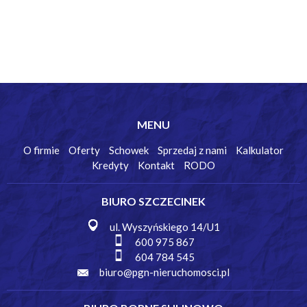
MENU
O firmie
Oferty
Schowek
Sprzedaj z nami
Kalkulator
Kredyty
Kontakt
RODO
BIURO SZCZECINEK
ul. Wyszyńskiego 14/U1
600 975 867
604 784 545
biuro@pgn-nieruchomosci.pl