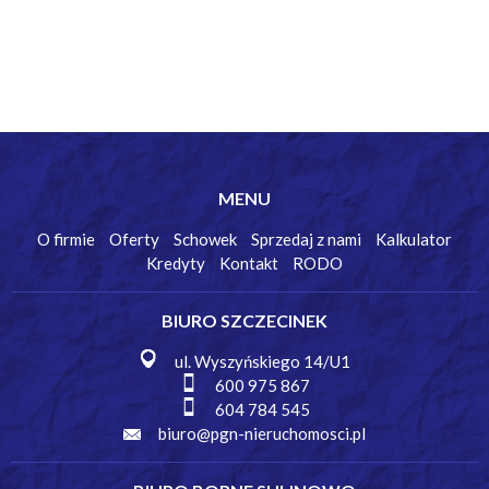
MENU
O firmie
Oferty
Schowek
Sprzedaj z nami
Kalkulator
Kredyty
Kontakt
RODO
BIURO SZCZECINEK
ul. Wyszyńskiego 14/U1
600 975 867
604 784 545
biuro@pgn-nieruchomosci.pl