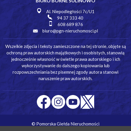
BIURO BORNE SULINOWO
Al. Niepodległości 7c/U1
94 37 333 40
608 689 876
biuro@pgn-nieruchomosci.pl
Wszelkie zdjęcia i teksty zamieszczone na tej stronie, objęte są
ochroną praw autorskich majątkowych i osobistych, stanowią
jednocześnie własność w świetle prawa autorskiego i ich
wykorzystywanie do dalszego kopiowania lub
rozpowszechniania bez pisemnej zgody autora stanowi
naruszenie praw autorskich.
© Pomorska Giełda Nieruchomości
Wykonanie:
Simm Oprogramowanie