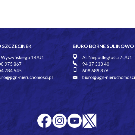
O SZCZECINEK
BIURO BORNE SULINOWO
. Wyszyńskiego 14/U1
Al. Niepodległości 7c/U1
00 975 867
94 37 333 40
04 784 545
608 689 876
uro@pgn-nieruchomosci.pl
biuro@pgn-nieruchomosci