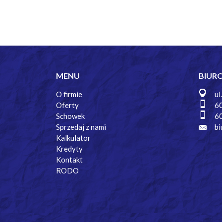
MENU
BIUR
O firmie
ul
Oferty
6
Schowek
6
Sprzedaj z nami
bi
Kalkulator
Kredyty
Kontakt
RODO