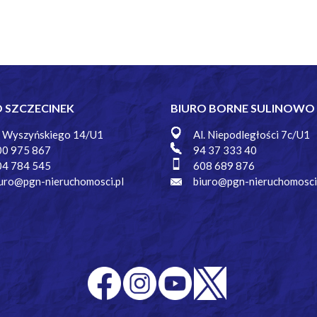
O SZCZECINEK
BIURO BORNE SULINOWO
. Wyszyńskiego 14/U1
Al. Niepodległości 7c/U1
00 975 867
94 37 333 40
04 784 545
608 689 876
uro@pgn-nieruchomosci.pl
biuro@pgn-nieruchomosci