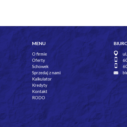
MENU
BIUR
O firmie
ul
Oferty
6
Schowek
6
Sprzedaj z nami
bi
Kalkulator
Kredyty
Kontakt
RODO