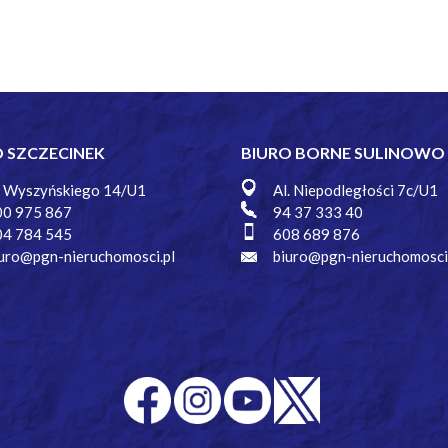
O SZCZECINEK
BIURO BORNE SULINOWO
. Wyszyńskiego 14/U1
Al. Niepodległości 7c/U1
00 975 867
94 37 333 40
04 784 545
608 689 876
uro@pgn-nieruchomosci.pl
biuro@pgn-nieruchomosci