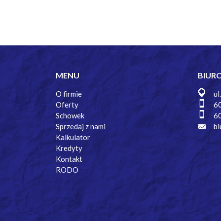
MENU
BIUR
O firmie
ul
Oferty
6
Schowek
6
Sprzedaj z nami
bi
Kalkulator
Kredyty
Kontakt
RODO