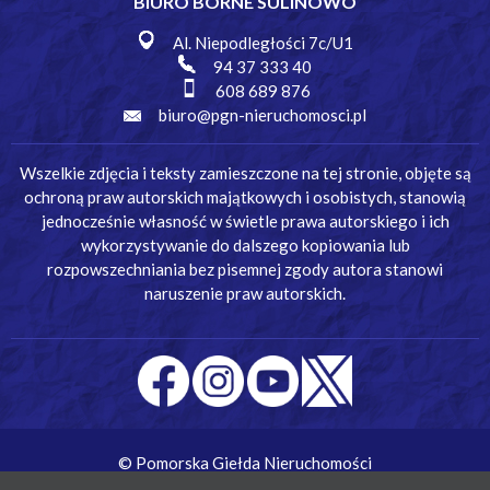
BIURO BORNE SULINOWO
Al. Niepodległości 7c/U1
94 37 333 40
608 689 876
biuro@pgn-nieruchomosci.pl
Wszelkie zdjęcia i teksty zamieszczone na tej stronie, objęte są
ochroną praw autorskich majątkowych i osobistych, stanowią
jednocześnie własność w świetle prawa autorskiego i ich
wykorzystywanie do dalszego kopiowania lub
rozpowszechniania bez pisemnej zgody autora stanowi
naruszenie praw autorskich.
© Pomorska Giełda Nieruchomości
Wykonanie:
Simm Oprogramowanie