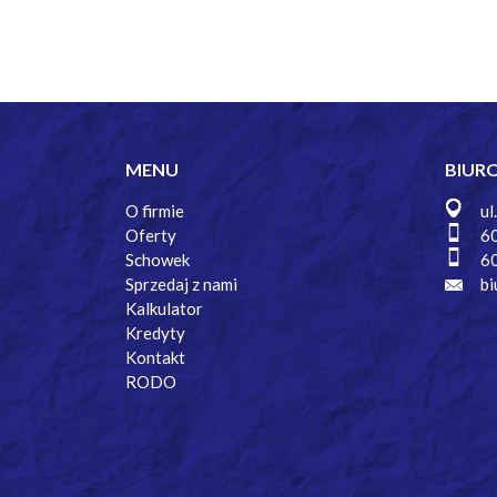
MENU
BIUR
O firmie
ul
Oferty
6
Schowek
6
Sprzedaj z nami
bi
Kalkulator
Kredyty
Kontakt
RODO