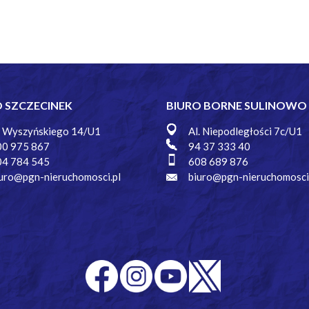
O SZCZECINEK
BIURO BORNE SULINOWO
. Wyszyńskiego 14/U1
Al. Niepodległości 7c/U1
00 975 867
94 37 333 40
04 784 545
608 689 876
uro@pgn-nieruchomosci.pl
biuro@pgn-nieruchomosci