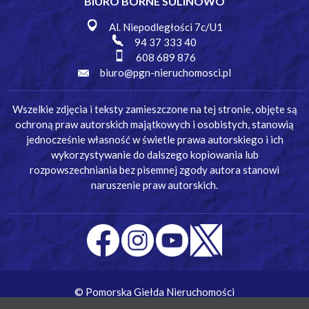
BIURO BORNE SULINOWO
Al. Niepodległości 7c/U1
94 37 333 40
608 689 876
biuro@pgn-nieruchomosci.pl
Wszelkie zdjęcia i teksty zamieszczone na tej stronie, objęte są
ochroną praw autorskich majątkowych i osobistych, stanowią
jednocześnie własność w świetle prawa autorskiego i ich
wykorzystywanie do dalszego kopiowania lub
rozpowszechniania bez pisemnej zgody autora stanowi
naruszenie praw autorskich.
© Pomorska Giełda Nieruchomości
Wykonanie:
Simm Oprogramowanie