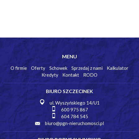
MENU
O firmie
Oferty
Schowek
Sprzedaj z nami
Kalkulator
Kredyty
Kontakt
RODO
BIURO SZCZECINEK
ul. Wyszyńskiego 14/U1
600 975 867
604 784 545
biuro@pgn-nieruchomosci.pl