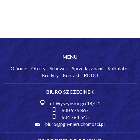
MENU
O firmie
Oferty
Schowek
Sprzedaj z nami
Kalkulator
Kredyty
Kontakt
RODO
BIURO SZCZECINEK
ul. Wyszyńskiego 14/U1
600 975 867
604 784 545
biuro@pgn-nieruchomosci.pl