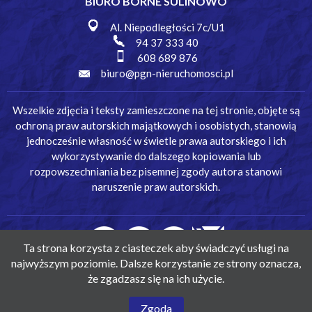
BIURO BORNE SULINOWO
Al. Niepodległości 7c/U1
94 37 333 40
608 689 876
biuro@pgn-nieruchomosci.pl
Wszelkie zdjęcia i teksty zamieszczone na tej stronie, objęte są
ochroną praw autorskich majątkowych i osobistych, stanowią
jednocześnie własność w świetle prawa autorskiego i ich
wykorzystywanie do dalszego kopiowania lub
rozpowszechniania bez pisemnej zgody autora stanowi
naruszenie praw autorskich.
Ta strona korzysta z ciasteczek aby świadczyć usługi na
najwyższym poziomie. Dalsze korzystanie ze strony oznacza,
że zgadzasz się na ich użycie.
© Pomorska Giełda Nieruchomości
Zgoda
Wykonanie:
Simm Oprogramowanie