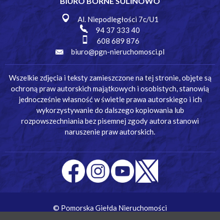
BIURO BORNE SULINOWO
Al. Niepodległości 7c/U1
94 37 333 40
608 689 876
biuro@pgn-nieruchomosci.pl
Wszelkie zdjęcia i teksty zamieszczone na tej stronie, objęte są
ochroną praw autorskich majątkowych i osobistych, stanowią
jednocześnie własność w świetle prawa autorskiego i ich
wykorzystywanie do dalszego kopiowania lub
rozpowszechniania bez pisemnej zgody autora stanowi
naruszenie praw autorskich.
© Pomorska Giełda Nieruchomości
Wykonanie:
Simm Oprogramowanie