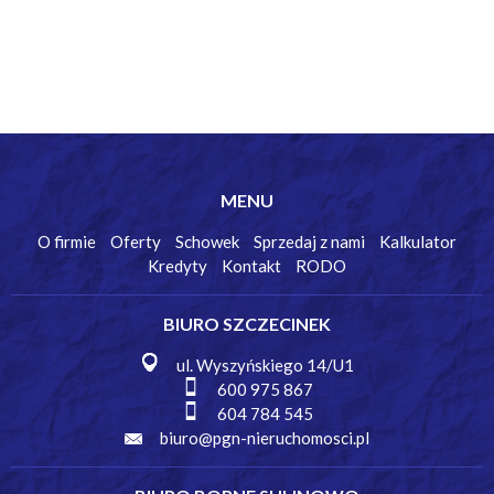
MENU
O firmie
Oferty
Schowek
Sprzedaj z nami
Kalkulator
Kredyty
Kontakt
RODO
BIURO SZCZECINEK
ul. Wyszyńskiego 14/U1
600 975 867
604 784 545
biuro@pgn-nieruchomosci.pl