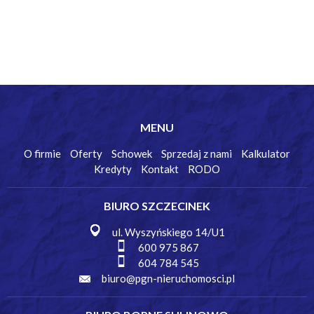
MENU
O firmie
Oferty
Schowek
Sprzedaj z nami
Kalkulator
Kredyty
Kontakt
RODO
BIURO SZCZECINEK
ul. Wyszyńskiego 14/U1
600 975 867
604 784 545
biuro@pgn-nieruchomosci.pl