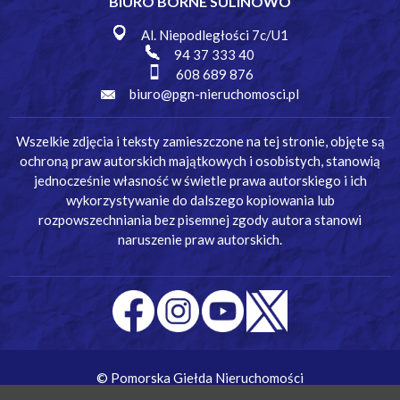
BIURO BORNE SULINOWO
Al. Niepodległości 7c/U1
94 37 333 40
608 689 876
biuro@pgn-nieruchomosci.pl
Wszelkie zdjęcia i teksty zamieszczone na tej stronie, objęte są
ochroną praw autorskich majątkowych i osobistych, stanowią
jednocześnie własność w świetle prawa autorskiego i ich
wykorzystywanie do dalszego kopiowania lub
rozpowszechniania bez pisemnej zgody autora stanowi
naruszenie praw autorskich.
© Pomorska Giełda Nieruchomości
Wykonanie:
Simm Oprogramowanie