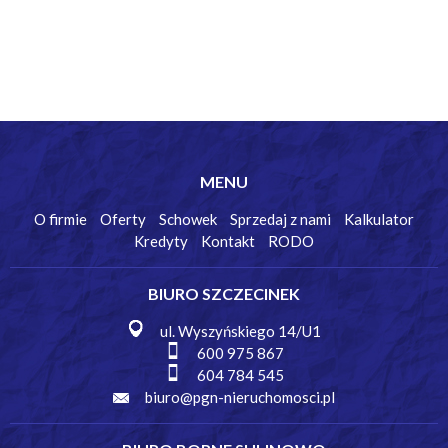
MENU
O firmie
Oferty
Schowek
Sprzedaj z nami
Kalkulator
Kredyty
Kontakt
RODO
BIURO SZCZECINEK
ul. Wyszyńskiego 14/U1
600 975 867
604 784 545
biuro@pgn-nieruchomosci.pl