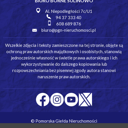
BIURO BORNE SULINOWO
Al. Niepodległości 7c/U1
94 37 333 40
608 689 876
biuro@pgn-nieruchomosci.pl
Wszelkie zdjęcia i teksty zamieszczone na tej stronie, objęte są
ochroną praw autorskich majątkowych i osobistych, stanowią
jednocześnie własność w świetle prawa autorskiego i ich
wykorzystywanie do dalszego kopiowania lub
rozpowszechniania bez pisemnej zgody autora stanowi
naruszenie praw autorskich.
© Pomorska Giełda Nieruchomości
Wykonanie:
Simm Oprogramowanie