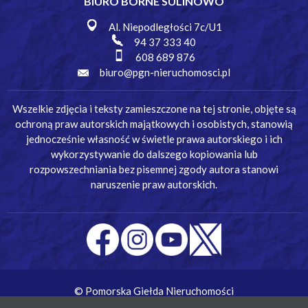
BIURO BORNE SULINOWO
Al. Niepodległości 7c/U1
94 37 333 40
608 689 876
biuro@pgn-nieruchomosci.pl
Wszelkie zdjęcia i teksty zamieszczone na tej stronie, objęte są
ochroną praw autorskich majątkowych i osobistych, stanowią
jednocześnie własność w świetle prawa autorskiego i ich
wykorzystywanie do dalszego kopiowania lub
rozpowszechniania bez pisemnej zgody autora stanowi
naruszenie praw autorskich.
© Pomorska Giełda Nieruchomości
Wykonanie:
Simm Oprogramowanie