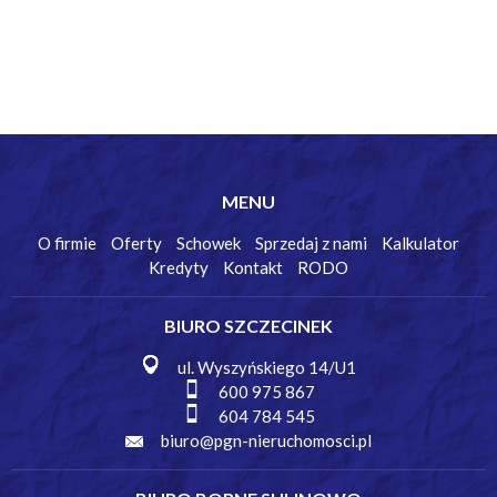
MENU
O firmie
Oferty
Schowek
Sprzedaj z nami
Kalkulator
Kredyty
Kontakt
RODO
BIURO SZCZECINEK
ul. Wyszyńskiego 14/U1
600 975 867
604 784 545
biuro@pgn-nieruchomosci.pl