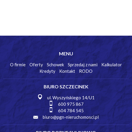
MENU
O firmie
Oferty
Schowek
Sprzedaj z nami
Kalkulator
Kredyty
Kontakt
RODO
BIURO SZCZECINEK
ul. Wyszyńskiego 14/U1
600 975 867
604 784 545
biuro@pgn-nieruchomosci.pl