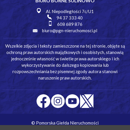
BIURO BORNE SULINOWO
Al. Niepodległości 7c/U1
94 37 333 40
608 689 876
biuro@pgn-nieruchomosci.pl
Wszelkie zdjęcia i teksty zamieszczone na tej stronie, objęte są
ochroną praw autorskich majątkowych i osobistych, stanowią
jednocześnie własność w świetle prawa autorskiego i ich
wykorzystywanie do dalszego kopiowania lub
rozpowszechniania bez pisemnej zgody autora stanowi
naruszenie praw autorskich.
© Pomorska Giełda Nieruchomości
Wykonanie:
Simm Oprogramowanie