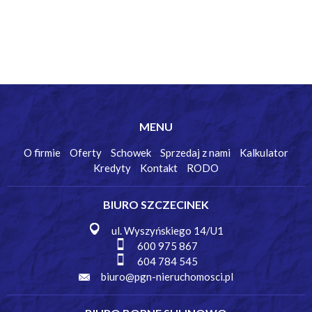
MENU
O firmie
Oferty
Schowek
Sprzedaj z nami
Kalkulator
Kredyty
Kontakt
RODO
BIURO SZCZECINEK
ul. Wyszyńskiego 14/U1
600 975 867
604 784 545
biuro@pgn-nieruchomosci.pl