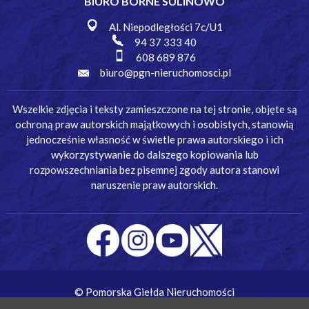
BIURO BORNE SULINOWO
Al. Niepodległości 7c/U1
94 37 333 40
608 689 876
biuro@pgn-nieruchomosci.pl
Wszelkie zdjęcia i teksty zamieszczone na tej stronie, objęte są
ochroną praw autorskich majątkowych i osobistych, stanowią
jednocześnie własność w świetle prawa autorskiego i ich
wykorzystywanie do dalszego kopiowania lub
rozpowszechniania bez pisemnej zgody autora stanowi
naruszenie praw autorskich.
© Pomorska Giełda Nieruchomości
Wykonanie:
Simm Oprogramowanie