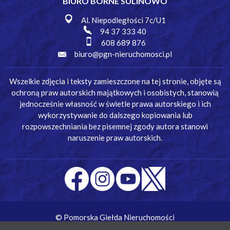
BIURO BORNE SULINOWO
Al. Niepodległości 7c/U1
94 37 333 40
608 689 876
biuro@pgn-nieruchomosci.pl
Wszelkie zdjęcia i teksty zamieszczone na tej stronie, objęte są
ochroną praw autorskich majątkowych i osobistych, stanowią
jednocześnie własność w świetle prawa autorskiego i ich
wykorzystywanie do dalszego kopiowania lub
rozpowszechniania bez pisemnej zgody autora stanowi
naruszenie praw autorskich.
© Pomorska Giełda Nieruchomości
Wykonanie:
Simm Oprogramowanie