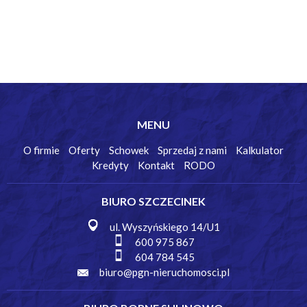
MENU
O firmie
Oferty
Schowek
Sprzedaj z nami
Kalkulator
Kredyty
Kontakt
RODO
BIURO SZCZECINEK
ul. Wyszyńskiego 14/U1
600 975 867
604 784 545
biuro@pgn-nieruchomosci.pl