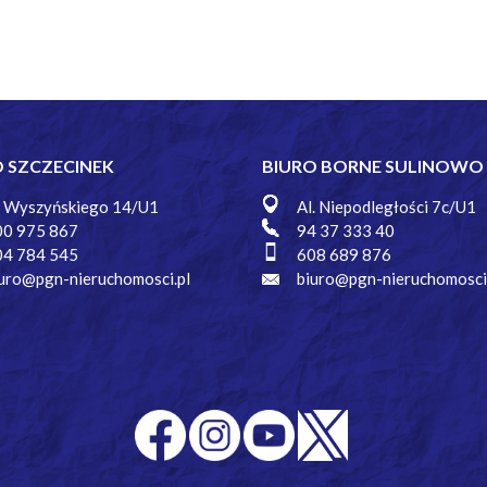
O SZCZECINEK
BIURO BORNE SULINOWO
. Wyszyńskiego 14/U1
Al. Niepodległości 7c/U1
00 975 867
94 37 333 40
04 784 545
608 689 876
uro@pgn-nieruchomosci.pl
biuro@pgn-nieruchomosci