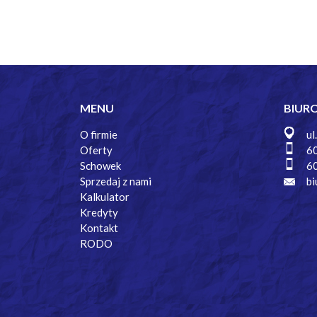
MENU
BIUR
O firmie
ul
Oferty
6
Schowek
6
Sprzedaj z nami
bi
Kalkulator
Kredyty
Kontakt
RODO