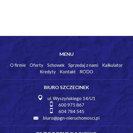
MENU
O firmie
Oferty
Schowek
Sprzedaj z nami
Kalkulator
Kredyty
Kontakt
RODO
BIURO SZCZECINEK
ul. Wyszyńskiego 14/U1
600 975 867
604 784 545
biuro@pgn-nieruchomosci.pl