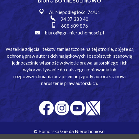
BIURO BORNE SULINOWO
Al. Niepodległości 7c/U1
94 37 333 40
608 689 876
biuro@pgn-nieruchomosci.pl
Wszelkie zdjęcia i teksty zamieszczone na tej stronie, objęte są
ochroną praw autorskich majątkowych i osobistych, stanowią
jednocześnie własność w świetle prawa autorskiego i ich
wykorzystywanie do dalszego kopiowania lub
rozpowszechniania bez pisemnej zgody autora stanowi
naruszenie praw autorskich.
© Pomorska Giełda Nieruchomości
Wykonanie:
Simm Oprogramowanie