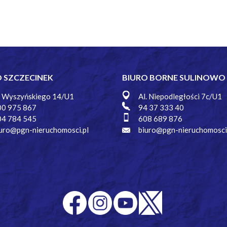
O SZCZECINEK
BIURO BORNE SULINOWO
. Wyszyńskiego 14/U1
Al. Niepodległości 7c/U1
00 975 867
94 37 333 40
04 784 545
608 689 876
uro@pgn-nieruchomosci.pl
biuro@pgn-nieruchomosci