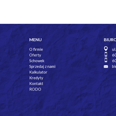
MENU
BIUR
O firmie
ul
Oferty
6
Schowek
6
Sprzedaj z nami
bi
Kalkulator
Kredyty
Kontakt
RODO