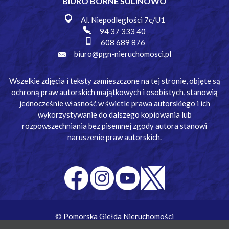
BIURO BORNE SULINOWO
Al. Niepodległości 7c/U1
94 37 333 40
608 689 876
biuro@pgn-nieruchomosci.pl
Wszelkie zdjęcia i teksty zamieszczone na tej stronie, objęte są
ochroną praw autorskich majątkowych i osobistych, stanowią
jednocześnie własność w świetle prawa autorskiego i ich
wykorzystywanie do dalszego kopiowania lub
rozpowszechniania bez pisemnej zgody autora stanowi
naruszenie praw autorskich.
© Pomorska Giełda Nieruchomości
Wykonanie:
Simm Oprogramowanie