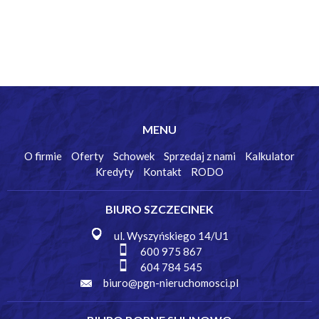
MENU
O firmie
Oferty
Schowek
Sprzedaj z nami
Kalkulator
Kredyty
Kontakt
RODO
BIURO SZCZECINEK
ul. Wyszyńskiego 14/U1
600 975 867
604 784 545
biuro@pgn-nieruchomosci.pl