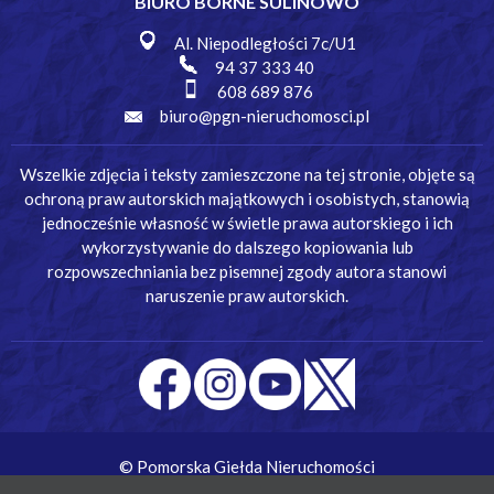
BIURO BORNE SULINOWO
Al. Niepodległości 7c/U1
94 37 333 40
608 689 876
biuro@pgn-nieruchomosci.pl
Wszelkie zdjęcia i teksty zamieszczone na tej stronie, objęte są
ochroną praw autorskich majątkowych i osobistych, stanowią
jednocześnie własność w świetle prawa autorskiego i ich
wykorzystywanie do dalszego kopiowania lub
rozpowszechniania bez pisemnej zgody autora stanowi
naruszenie praw autorskich.
© Pomorska Giełda Nieruchomości
Wykonanie:
Simm Oprogramowanie