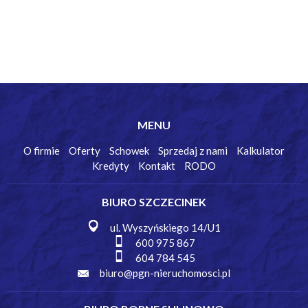
MENU
O firmie
Oferty
Schowek
Sprzedaj z nami
Kalkulator
Kredyty
Kontakt
RODO
BIURO SZCZECINEK
ul. Wyszyńskiego 14/U1
600 975 867
604 784 545
biuro@pgn-nieruchomosci.pl