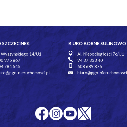
O SZCZECINEK
BIURO BORNE SULINOWO
. Wyszyńskiego 14/U1
Al. Niepodległości 7c/U1
00 975 867
94 37 333 40
04 784 545
608 689 876
uro@pgn-nieruchomosci.pl
biuro@pgn-nieruchomosci