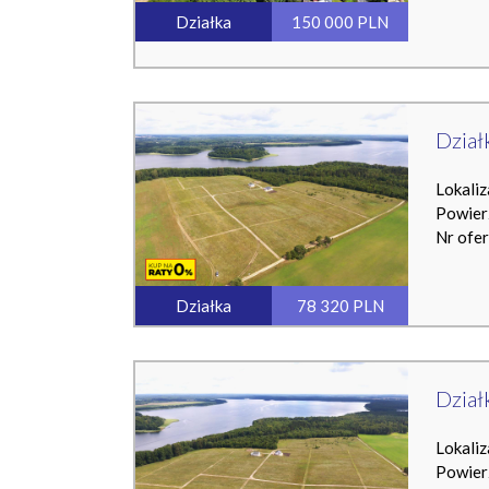
Działka
150 000 PLN
Dział
Lokaliz
Powier
Nr ofe
Działka
78 320 PLN
Dział
Lokaliz
Powier