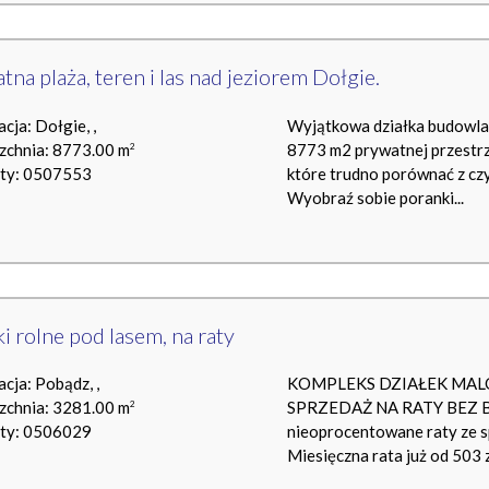
tna plaża, teren i las nad jeziorem Dołgie.
acja: Dołgie, ,
Wyjątkowa działka budowlan
zchnia: 8773.00 m
8773 m2 prywatnej przestrze
2
rty: 0507553
które trudno porównać z czy
Wyobraź sobie poranki...
ki rolne pod lasem, na raty
acja: Pobądz, ,
KOMPLEKS DZIAŁEK MAL
zchnia: 3281.00 m
SPRZEDAŻ NA RATY BEZ BA
2
rty: 0506029
nieoprocentowane raty ze sp
Miesięczna rata już od 503 z