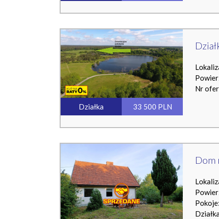
Dział
Lokaliz
Powier
Nr ofe
Działka
33 500 PLN
Dom n
Lokaliz
Powier
Pokoje:
Działk