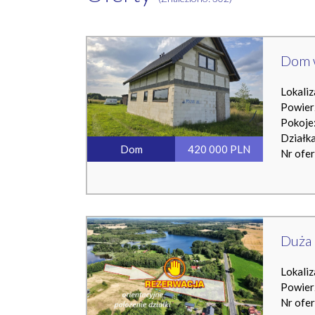
Dom w
Lokaliz
Powier
Pokoje:
Działk
Dom
420 000 PLN
Nr ofe
Duża 
Lokaliz
Powier
Nr ofe