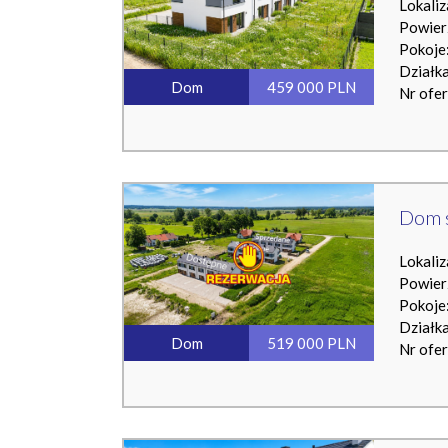
Lokaliz
Powier
Pokoje:
Działk
Dom
459 000 PLN
Nr ofe
Dom 
Lokaliz
Powier
Pokoje:
Działk
Dom
519 000 PLN
Nr ofe