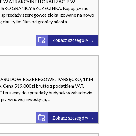
W ATRAKCYJNEJ LOKALIZACJI! W
SKO GRANICY SZCZECINKA. Kupujący nie
o sprzedaży szeregowce zlokalizowane na nowo
cku, tylko 1km od granicy miasta...
Zobacz szczegóły →
 ZABUDOWIE SZEREGOWEJ PARSĘCKO, 1KM
ena 519.000zł brutto z podatkiem VAT.
 Oferujemy do sprzedaży budynek w zabudowie
, w nowej inwestycji, ...
Zobacz szczegóły →