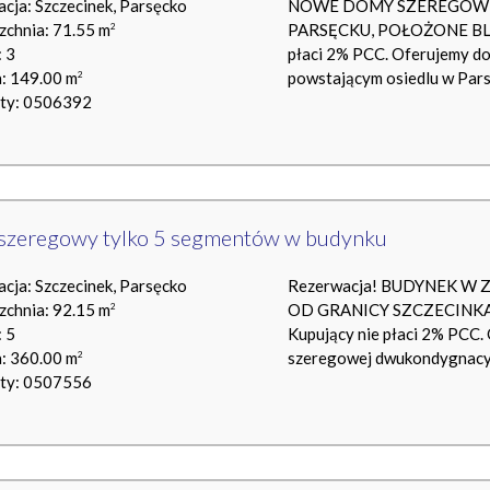
acja: Szczecinek, Parsęcko
NOWE DOMY SZEREGOWE 
zchnia: 71.55 m
PARSĘCKU, POŁOŻONE BLI
2
 3
płaci 2% PCC. Oferujemy d
a: 149.00 m
powstającym osiedlu w Parsę
2
rty: 0506392
szeregowy tylko 5 segmentów w budynku
acja: Szczecinek, Parsęcko
Rezerwacja! BUDYNEK W
zchnia: 92.15 m
OD GRANICY SZCZECINKA. C
2
 5
Kupujący nie płaci 2% PCC.
a: 360.00 m
szeregowej dwukondygnacyjny
2
rty: 0507556