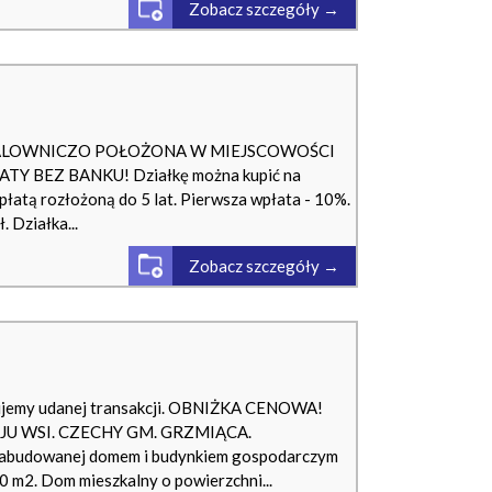
Zobacz szczegóły →
MALOWNICZO POŁOŻONA W MIEJSCOWOŚCI
Y BEZ BANKU! Działkę można kupić na
łatą rozłożoną do 5 lat. Pierwsza wpłata - 10%.
. Działka...
Zobacz szczegóły →
ujemy udanej transakcji. OBNIŻKA CENOWA!
U WSI. CZECHY GM. GRZMIĄCA.
 zabudowanej domem i budynkiem gospodarczym
00 m2. Dom mieszkalny o powierzchni...