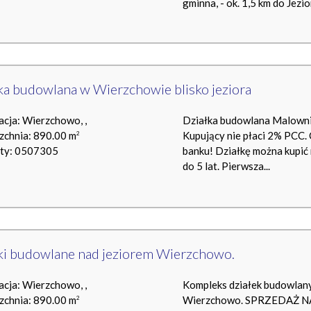
gminna, - ok. 1,5 km do Jezior
ka budowlana w Wierzchowie blisko jeziora
acja: Wierzchowo, ,
Działka budowlana Malowni
zchnia: 890.00 m
Kupujący nie płaci 2% PCC. 
2
rty: 0507305
banku! Działkę można kupić
do 5 lat. Pierwsza...
ki budowlane nad jeziorem Wierzchowo.
acja: Wierzchowo, ,
Kompleks działek budowlan
zchnia: 890.00 m
Wierzchowo. SPRZEDAŻ NA
2