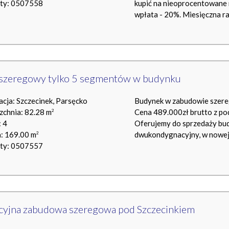
rty: 0507558
kupić na nieoprocentowane r
wpłata - 20%. Miesięczna rat
szeregowy tylko 5 segmentów w budynku
acja: Szczecinek, Parsęcko
Budynek w zabudowie szereg
zchnia: 82.28 m
Cena 489.000zł brutto z po
2
 4
Oferujemy do sprzedaży bu
a: 169.00 m
dwukondygnacyjny, w nowej in
2
rty: 0507557
cyjna zabudowa szeregowa pod Szczecinkiem