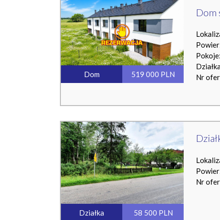
Dom 
Lokaliz
Powier
Pokoje:
Działk
Dom
519 000 PLN
Nr ofe
Dział
Lokaliz
Powier
Nr ofe
Działka
58 500 PLN