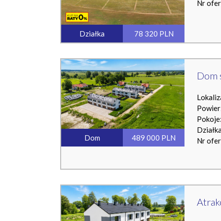
Nr ofe
Działka
78 320 PLN
Dom 
Lokaliz
Powier
Pokoje:
Działk
Dom
489 000 PLN
Nr ofe
Atrak