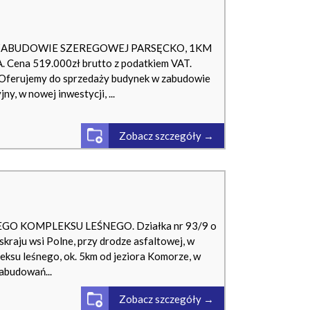
 ZABUDOWIE SZEREGOWEJ PARSĘCKO, 1KM
ena 519.000zł brutto z podatkiem VAT.
 Oferujemy do sprzedaży budynek w zabudowie
, w nowej inwestycji, ...
Zobacz szczegóły →
GO KOMPLEKSU LEŚNEGO. Działka nr 93/9 o
kraju wsi Polne, przy drodze asfaltowej, w
eksu leśnego, ok. 5km od jeziora Komorze, w
abudowań...
Zobacz szczegóły →