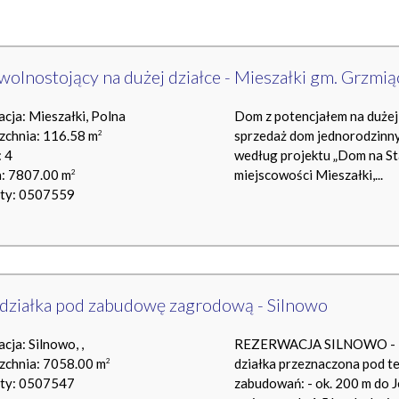
olnostojący na dużej działce - Mieszałki gm. Grzmią
acja: Mieszałki, Polna
Dom z potencjałem na dużej
zchnia: 116.58 m
sprzedaż dom jednorodzinn
2
 4
według projektu „Dom na St
a: 7807.00 m
miejscowości Mieszałki,...
2
rty: 0507559
działka pod zabudowę zagrodową - Silnowo
acja: Silnowo, ,
REZERWACJA SILNOWO - 
zchnia: 7058.00 m
działka przeznaczona pod t
2
rty: 0507547
zabudowań: - ok. 200 m do Je