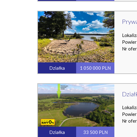
Prywa
Lokaliz
Powier
Nr ofe
Działka
1 050 000 PLN
Dział
Lokaliz
Powier
Nr ofe
Działka
33 500 PLN