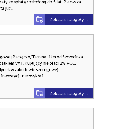
aty ze spłatą rozłożoną do 5 lat. Pierwsza
a już...
Zobacz szczegóły →
owej Parsęcko/Tarnina, 1km od Szczecinka.
datkiem VAT. Kupujący nie płaci 2% PCC.
dynek w zabudowie szeregowej
westycji, niezwykła i ...
Zobacz szczegóły →