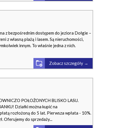
a z bezpośrednim dostępem do jeziora Dołgie –
ni z własną plażą i lasem. Są nieruchomości,
mkolwiek innym. To właśnie jedna z nich.
Zobacz szczegóły →
OWNICZO POŁOŻONYCH BLISKO LASU.
NKU! Działki można kupić na
łatą rozłożoną do 5 lat. Pierwsza wpłata - 10%.
ł. Oferujemy do sprzedaży...