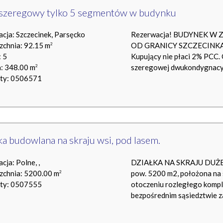
szeregowy tylko 5 segmentów w budynku
acja: Szczecinek, Parsęcko
Rezerwacja! BUDYNEK W
zchnia: 92.15 m
OD GRANICY SZCZECINKA. C
2
 5
Kupujący nie płaci 2% PCC.
a: 348.00 m
szeregowej dwukondygnacyjny
2
rty: 0506571
ka budowlana na skraju wsi, pod lasem.
acja: Polne, ,
DZIAŁKA NA SKRAJU DUŻE
zchnia: 5200.00 m
pow. 5200 m2, położona na s
2
rty: 0507555
otoczeniu rozległego kompl
bezpośrednim sąsiedztwie z