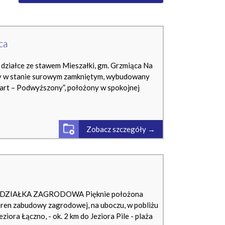
ca
 działce ze stawem Mieszałki, gm. Grzmiąca Na
y w stanie surowym zamkniętym, wybudowany
art – Podwyższony”, położony w spokojnej
Zobacz szczegóły →
DZIAŁKA ZAGRODOWA Pięknie położona
eren zabudowy zagrodowej, na uboczu, w pobliżu
ziora Łączno, - ok. 2 km do Jeziora Pile - plaża