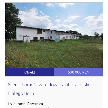
Obiekt
590 000 PLN
Nieruchomość zabudowana oborą blisko
Białego Boru
Lokalizacja: Brzeźnica, ,