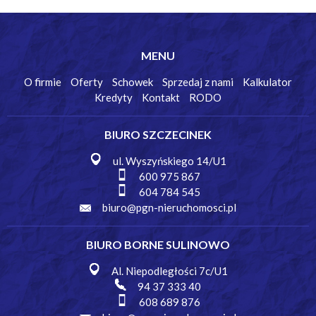
MENU
O firmie
Oferty
Schowek
Sprzedaj z nami
Kalkulator
Kredyty
Kontakt
RODO
BIURO SZCZECINEK
ul. Wyszyńskiego 14/U1
600 975 867
604 784 545
biuro@pgn-nieruchomosci.pl
BIURO BORNE SULINOWO
Al. Niepodległości 7c/U1
94 37 333 40
608 689 876