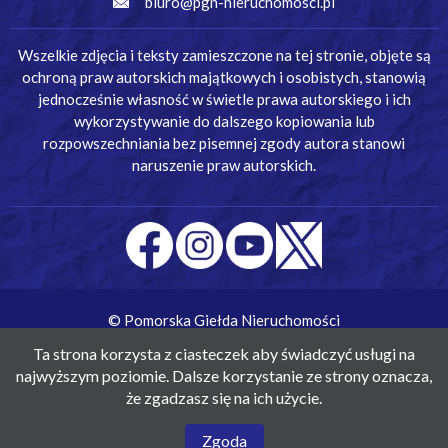
biuro@pgn-nieruchomosci.pl
Wszelkie zdjęcia i teksty zamieszczone na tej stronie, objęte są
ochroną praw autorskich majątkowych i osobistych, stanowią
jednocześnie własność w świetle prawa autorskiego i ich
wykorzystywanie do dalszego kopiowania lub
rozpowszechniania bez pisemnej zgody autora stanowi
naruszenie praw autorskich.
© Pomorska Giełda Nieruchomości
Wykonanie:
Simm Oprogramowanie
Ta strona korzysta z ciasteczek aby świadczyć usługi na
najwyższym poziomie. Dalsze korzystanie ze strony oznacza,
że zgadzasz się na ich użycie.
Zgoda