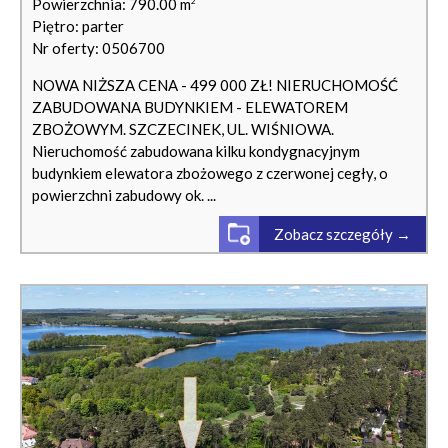
Powierzchnia: 790.00 m
2
Piętro: parter
Nr oferty: 0506700
NOWA NIŻSZA CENA - 499 000 ZŁ! NIERUCHOMOŚĆ
ZABUDOWANA BUDYNKIEM - ELEWATOREM
ZBOŻOWYM. SZCZECINEK, UL. WIŚNIOWA.
Nieruchomość zabudowana kilku kondygnacyjnym
budynkiem elewatora zbożowego z czerwonej cegły, o
powierzchni zabudowy ok. ...
Zobacz szczegóły →