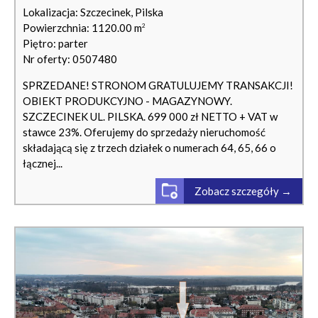
Lokalizacja: Szczecinek, Pilska
Powierzchnia: 1120.00 m
2
Piętro: parter
Nr oferty: 0507480
SPRZEDANE! STRONOM GRATULUJEMY TRANSAKCJI!
OBIEKT PRODUKCYJNO - MAGAZYNOWY.
SZCZECINEK UL. PILSKA. 699 000 zł NETTO + VAT w
stawce 23%. Oferujemy do sprzedaży nieruchomość
składającą się z trzech działek o numerach 64, 65, 66 o
łącznej...
Zobacz szczegóły →