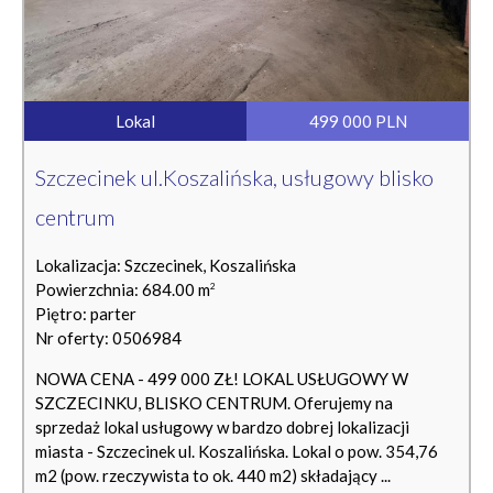
Lokal
499 000 PLN
Szczecinek ul.Koszalińska, usługowy blisko
centrum
Lokalizacja: Szczecinek, Koszalińska
Powierzchnia: 684.00 m
2
Piętro: parter
Nr oferty: 0506984
NOWA CENA - 499 000 ZŁ! LOKAL USŁUGOWY W
SZCZECINKU, BLISKO CENTRUM. Oferujemy na
sprzedaż lokal usługowy w bardzo dobrej lokalizacji
miasta - Szczecinek ul. Koszalińska. Lokal o pow. 354,76
m2 (pow. rzeczywista to ok. 440 m2) składający ...