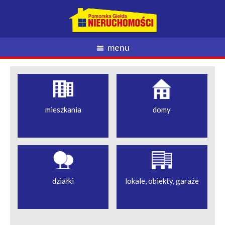
menu
mieszkania
domy
działki
lokale, obiekty, garaże