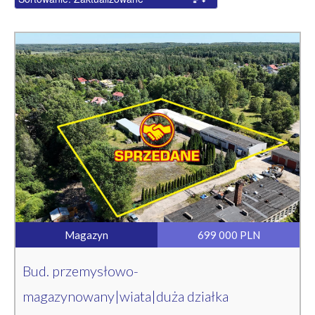
Magazyn
699 000 PLN
Bud. przemysłowo-
magazynowany|wiata|duża działka