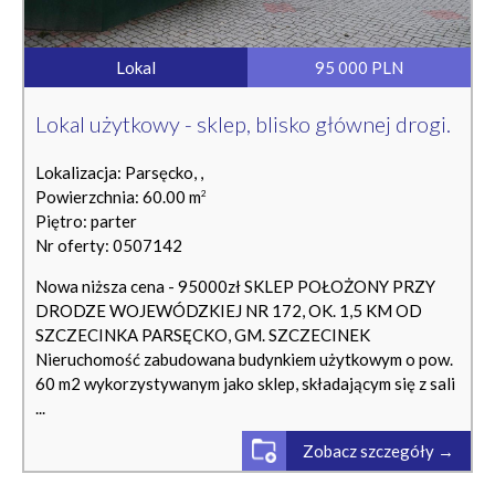
Lokal
95 000 PLN
Lokal użytkowy - sklep, blisko głównej drogi.
Lokalizacja: Parsęcko, ,
Powierzchnia: 60.00 m
2
Piętro: parter
Nr oferty: 0507142
Nowa niższa cena - 95000zł SKLEP POŁOŻONY PRZY
DRODZE WOJEWÓDZKIEJ NR 172, OK. 1,5 KM OD
SZCZECINKA PARSĘCKO, GM. SZCZECINEK
Nieruchomość zabudowana budynkiem użytkowym o pow.
60 m2 wykorzystywanym jako sklep, składającym się z sali
...
Zobacz szczegóły →